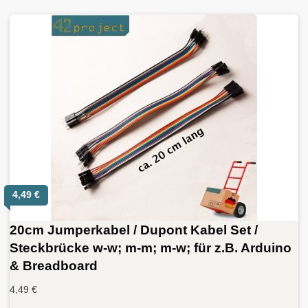
4,49
€
20cm Jumperkabel / Dupont Kabel Set /
Steckbrücke w-w; m-m; m-w; für z.B. Arduino
& Breadboard
4,49
€