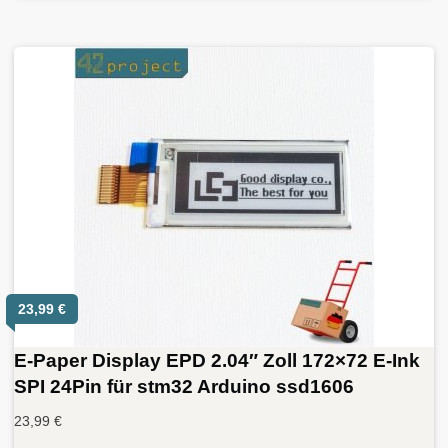
23,99
€
E-Paper Display EPD 2.04″ Zoll 172×72 E-Ink
SPI 24Pin für stm32 Arduino ssd1606
23,99
€