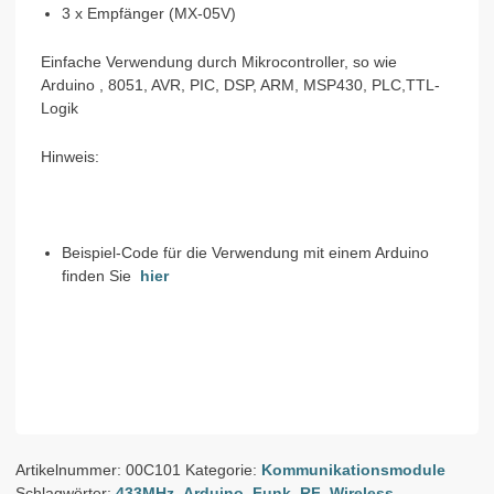
3 x Empfänger (MX-05V)
Einfache Verwendung durch Mikrocontroller, so wie
Arduino , 8051, AVR, PIC, DSP, ARM, MSP430, PLC,TTL-
Logik
Hinweis:
Beispiel-Code für die Verwendung mit einem Arduino
finden Sie
hier
Artikelnummer:
00C101
Kategorie:
Kommunikationsmodule
Schlagwörter:
433MHz
,
Arduino
,
Funk
,
RF
,
Wireless