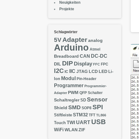
Neuigkeiten
Projekte
Schlagwörter
Adapter
5V
analog
Arduino
Atmel
DC-DC
CAN
Breadboard
DIP
Display
DIL
FPC
FFC
I2C
IIC
JTAG
LCD
LED
IC
Li-
Modul
Ion
Pin-Header
Programmer
Programmier-
PWM
QFP
Schalter
Adapter
Sensor
Schaltregler
SD
SPI
SMD
Shield
SOP8
STM32
Stiftleiste
TFT
TL866
USB
UART
TWI
Touch
WiFi
WLAN
ZIF