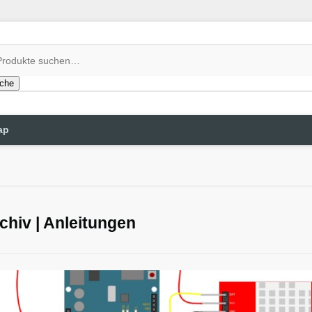
che
ap
chiv | Anleitungen