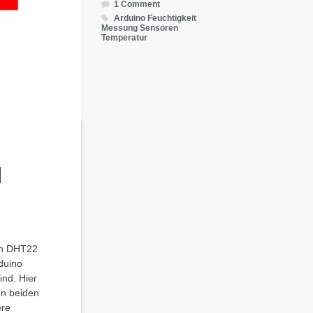
1 Comment
Arduino
Feuchtigkeit
Messung
Sensoren
Temperatur
d
den DHT22
duino
ind. Hier
en beiden
ere