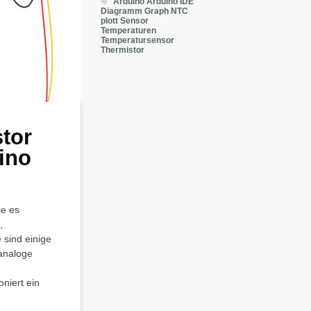
Arduino
Arduino IDE
Diagramm
Graph
NTC
plott
Sensor
Temperaturen
Temperatursensor
Thermistor
tor
uino
ie es
,
sind einige
analoge
niert ein