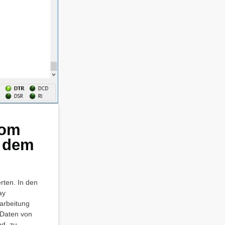
vom
f dem
rten. In den
ay
arbeitung
 Daten von
nd, zu