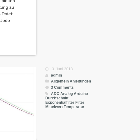
 plotten.
rtung zu
-Datei:
=Jede
3. Juni 2018
admin
Allgemein
Anleitungen
3 Comments
ADC
Analog
Arduino
Durchschnitt
Exponentialfilter
Filter
Mittelwert
Temperatur