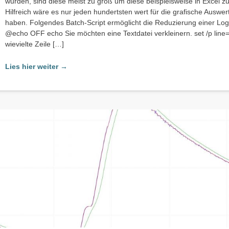
wurden, sind diese meist zu groß um diese beispielsweise in Excel zu
Hilfreich wäre es nur jeden hundertsten wert für die grafische Auswe
haben. Folgendes Batch-Script ermöglicht die Reduzierung einer Log
@echo OFF echo Sie möchten eine Textdatei verkleinern. set /p line
wievielte Zeile […]
Lies hier weiter →