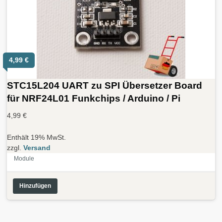
4,99
€
STC15L204 UART zu SPI Übersetzer Board
für NRF24L01 Funkchips / Arduino / Pi
4,99
€
Enthält 19% MwSt.
zzgl.
Versand
Module
Hinzufügen