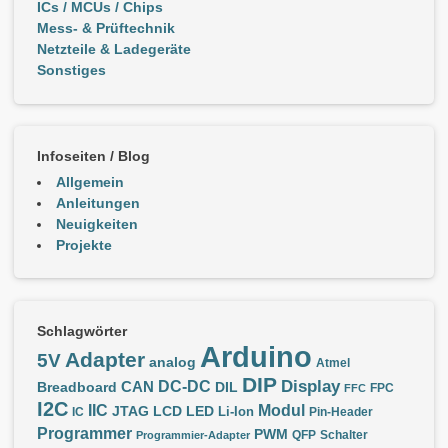
ICs / MCUs / Chips
Mess- & Prüftechnik
Netzteile & Ladegeräte
Sonstiges
Infoseiten / Blog
Allgemein
Anleitungen
Neuigkeiten
Projekte
Schlagwörter
Arduino
Adapter
5V
analog
Atmel
DIP
Display
DC-DC
CAN
Breadboard
DIL
FPC
FFC
I2C
IIC
Modul
JTAG
LCD
LED
IC
Li-Ion
Pin-Header
Programmer
PWM
QFP
Schalter
Programmier-Adapter