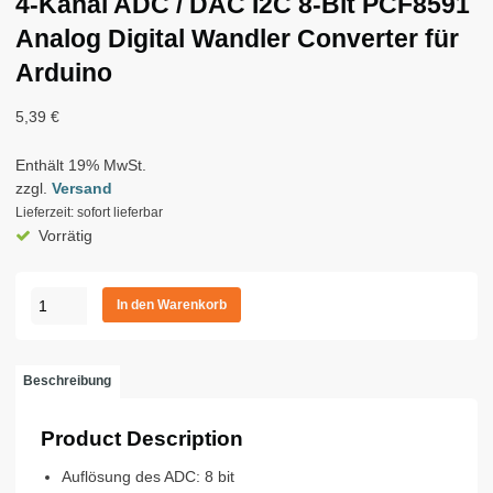
4-Kanal ADC / DAC I2C 8-Bit PCF8591
Analog Digital Wandler Converter für
Arduino
5,39
€
Enthält 19% MwSt.
zzgl.
Versand
Lieferzeit: sofort lieferbar
Vorrätig
4-
In den Warenkorb
Kanal
ADC
/
Beschreibung
DAC
I2C
Product Description
8-
Bit
Auflösung des ADC: 8 bit
PCF8591