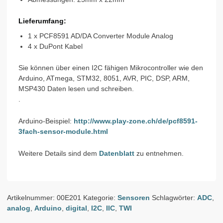
Lieferumfang:
1 x PCF8591 AD/DA Converter Module Analog
4 x DuPont Kabel
Sie können über einen I2C fähigen Mikrocontroller wie den
Arduino, ATmega, STM32, 8051, AVR, PIC, DSP, ARM,
MSP430 Daten lesen und schreiben.
.
Arduino-Beispiel:
http://www.play-zone.ch/de/pcf8591-
3fach-sensor-module.html
Weitere Details sind dem
Datenblatt
zu entnehmen.
Artikelnummer:
00E201
Kategorie:
Sensoren
Schlagwörter:
ADC
,
analog
,
Arduino
,
digital
,
I2C
,
IIC
,
TWI