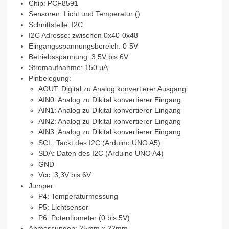
Chip: PCF8591
Analog
Sensoren: Licht und Temperatur ()
Digital
Schnittstelle: I2C
Wandler
I2C Adresse: zwischen 0x40-0x48
Converter
Eingangsspannungsbereich: 0-5V
für
Betriebsspannung: 3,5V bis 6V
Arduino
Stromaufnahme: 150 μA
Menge
Pinbelegung:
AOUT: Digital zu Analog konvertierer Ausgang
AIN0: Analog zu Dikital konvertierer Eingang
AIN1: Analog zu Dikital konvertierer Eingang
AIN2: Analog zu Dikital konvertierer Eingang
AIN3: Analog zu Dikital konvertierer Eingang
SCL: Tackt des I2C (Arduino UNO A5)
SDA: Daten des I2C (Arduino UNO A4)
GND
Vcc: 3,3V bis 6V
Jumper:
P4: Temperaturmessung
P5: Lichtsensor
P6: Potentiometer (0 bis 5V)
Abmessungen: 25mm x 22mm