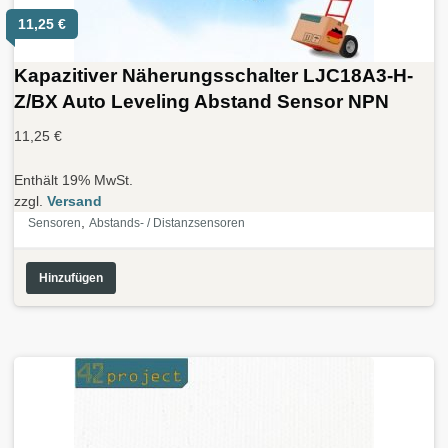
11,25
€
Kapazitiver Näherungsschalter LJC18A3-H-
Z/BX Auto Leveling Abstand Sensor NPN
11,25
€
Enthält 19% MwSt.
zzgl.
Versand
,
Sensoren
Abstands- / Distanzsensoren
Hinzufügen