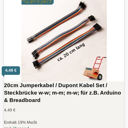
4,49
€
20cm Jumperkabel / Dupont Kabel Set /
Steckbrücke w-w; m-m; m-w; für z.B. Arduino
& Breadboard
4,49
€
Enthält 19% MwSt.