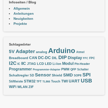
Infoseiten / Blog
Allgemein
Anleitungen
Neuigkeiten
Projekte
Schlagwörter
Arduino
Adapter
5V
analog
Atmel
DIP
Display
DC-DC
CAN
Breadboard
DIL
FPC
FFC
I2C
IIC
Modul
JTAG
LCD
LED
IC
Li-Ion
Pin-Header
Programmer
PWM
QFP
Schalter
Programmier-Adapter
SPI
Sensor
SMD
Schaltregler
Shield
SD
SOP8
USB
UART
STM32
TWI
Stiftleiste
TFT
Touch
TL866
WiFi
WLAN
ZIF