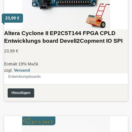
23,99
€
Altera Cyclone II EP2C5T144 FPGA CPLD
Entwicklungs board DevelI2Copment IO SPI
23,99
€
Enthält 19% MwSt.
zzgl.
Versand
Entwicklungsboards
Hinzufügen