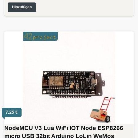
Hinzufügen
7,25
€
NodeMCU V3 Lua WiFi IOT Node ESP8266
micro USB 32bit Arduino LoLin WeMos