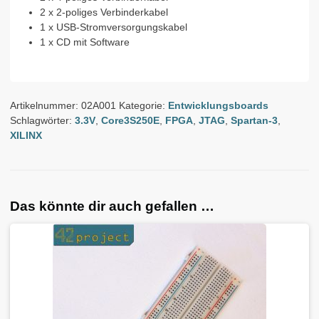
2 x 2-poliges Verbinderkabel
1 x USB-Stromversorgungskabel
1 x CD mit Software
Artikelnummer:
02A001
Kategorie:
Entwicklungsboards
Schlagwörter:
3.3V
,
Core3S250E
,
FPGA
,
JTAG
,
Spartan-3
,
XILINX
Das könnte dir auch gefallen …