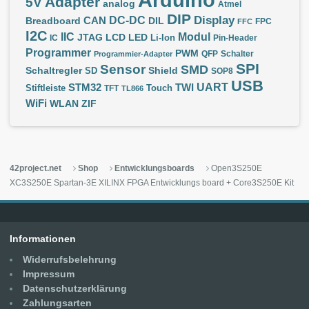
Adapter
5V
analog
Atmel
DIP
Display
DC-DC
CAN
Breadboard
DIL
FPC
FFC
I2C
IIC
Modul
JTAG
LCD
LED
IC
Li-Ion
Pin-Header
Programmer
PWM
QFP
Schalter
Programmier-Adapter
SPI
Sensor
SMD
Schaltregler
Shield
SD
SOP8
USB
UART
STM32
TWI
Stiftleiste
TFT
Touch
TL866
WiFi
WLAN
ZIF
42project.net
Shop
Entwicklungsboards
Open3S250E
XC3S250E Spartan-3E XILINX FPGA Entwicklungs board + Core3S250E Kit
Informationen
Widerrufsbelehrung
Impressum
Datenschutzerklärung
Zahlungsarten