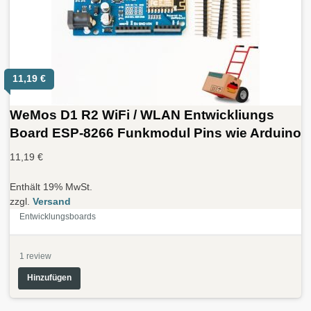
11,19
€
WeMos D1 R2 WiFi / WLAN Entwickliungs
Board ESP-8266 Funkmodul Pins wie Arduino
11,19
€
Enthält 19% MwSt.
zzgl.
Versand
Entwicklungsboards
1
review
Hinzufügen