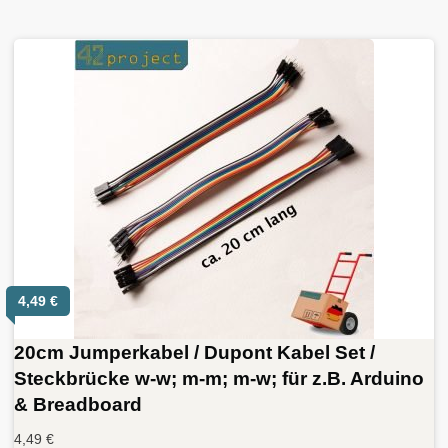
4,49
€
20cm Jumperkabel / Dupont Kabel Set /
Steckbrücke w-w; m-m; m-w; für z.B. Arduino
& Breadboard
4,49
€