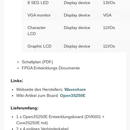
8 SEG LED
Display device
13I/Os
VGA monitor
Display device
VGA
Character
Display device
11I/Os
LCD
Graphic LCD
Display device
11I/Os
Schaltplan (PDF)
FPGA Entwicklungs Documente
Links:
Webseite des Herstellers:
Waveshare
Wiki-Artikel zum Board:
Open3S250E
Lieferumfang:
1 x Open3S250E Entwicklungsboard (DVK601 +
Core3S250E mit)
2 x 4-poliges Verbinderkabel