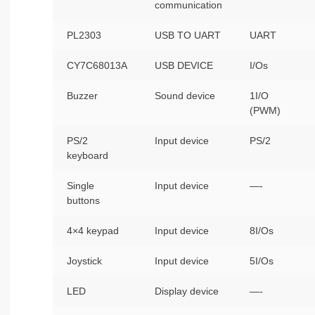
communication
PL2303
USB TO UART
UART
CY7C68013A
USB DEVICE
I/Os
Buzzer
Sound device
1I/O
(PWM)
PS/2
Input device
PS/2
keyboard
Single
Input device
—-
buttons
4×4 keypad
Input device
8I/Os
Joystick
Input device
5I/Os
LED
Display device
—-