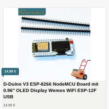
14,90
€
D-Duino V3 ESP-8266 NodeMCU Board mit
0.96″ OLED Display Wemos WiFi ESP-12F
USB
14,90
€