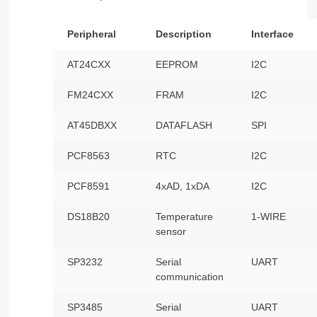
Peripheral
Description
Interface
AT24CXX
EEPROM
I2C
FM24CXX
FRAM
I2C
AT45DBXX
DATAFLASH
SPI
PCF8563
RTC
I2C
PCF8591
4xAD, 1xDA
I2C
DS18B20
Temperature
1-WIRE
sensor
SP3232
Serial
UART
communication
SP3485
Serial
UART