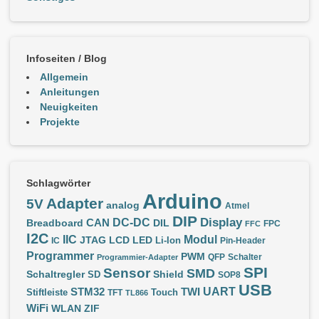
Infoseiten / Blog
Allgemein
Anleitungen
Neuigkeiten
Projekte
Schlagwörter
Arduino
Adapter
5V
analog
Atmel
DIP
Display
DC-DC
CAN
Breadboard
DIL
FPC
FFC
I2C
IIC
Modul
JTAG
LCD
LED
IC
Li-Ion
Pin-Header
Programmer
PWM
QFP
Schalter
Programmier-Adapter
SPI
Sensor
SMD
Schaltregler
Shield
SD
SOP8
USB
UART
STM32
TWI
Stiftleiste
TFT
Touch
TL866
WiFi
WLAN
ZIF