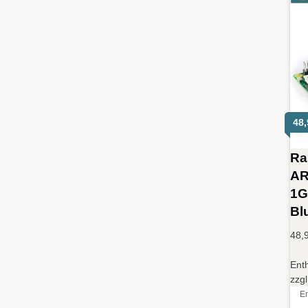
48
Ra
AR
1G
Bl
48,
Ent
zzg
E