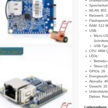
Grafikproze
Speicherkar
WLAN: 802.1
Netzwerk: 1
Flashspeich
RAM: 512 
USB:
Micro-USB
Schnittste
USB-Typ-
CPU: ARM Q
LEDs:
Betriebs
Staus-L
GPIOs: 26
Energieauf
Abmaße: 46
Gewicht: 26
Unterstützte
Debian, Ras
Lieferumfang: