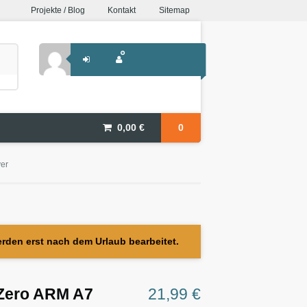
Projekte / Blog
Kontakt
Sitemap
0,00
€
0
er
erden erst nach dem Urlaub bearbeitet.
 Zero ARM A7
21,99
€