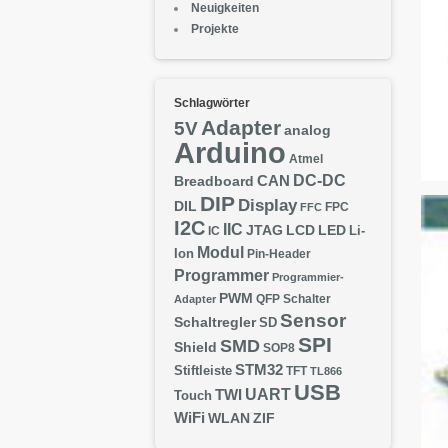
Neuigkeiten
Projekte
Schlagwörter
Adapter
5V
analog
Arduino
Atmel
DC-DC
CAN
Breadboard
DIP
Display
DIL
FPC
FFC
I2C
IIC
JTAG
LCD
LED
IC
Li-
Modul
Ion
Pin-Header
Programmer
Programmier-
PWM
QFP
Schalter
Adapter
Sensor
Schaltregler
SD
SPI
SMD
Shield
SOP8
STM32
Stiftleiste
TFT
TL866
USB
UART
TWI
Touch
WiFi
WLAN
ZIF