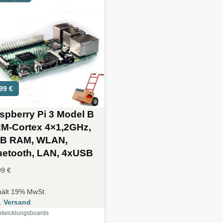
,99
€
spberry Pi 3 Model B
M-Cortex 4×1,2GHz,
B RAM, WLAN,
uetooth, LAN, 4xUSB
99
€
hält 19% MwSt.
l.
Versand
ntwicklungsboards