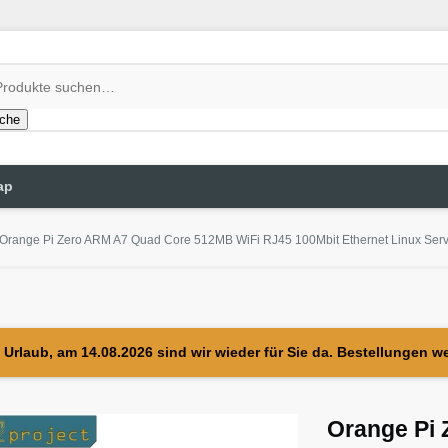
che
ap
Orange Pi Zero ARM A7 Quad Core 512MB WiFi RJ45 100Mbit Ethernet Linux Serv
Urlaub, am 14.08.2026 sind wir wieder für Sie da. Bestellungen w
Orange Pi