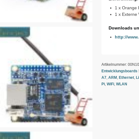
1 x Orange
1 x Externe
Downloads un
http://www.
Artikelnummer:
00N1
Entwicklungsboards
A7
,
ARM
,
Ethernet
,
L
Pi
,
WiFi
,
WLAN