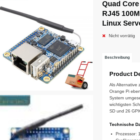
Quad Core
RJ45 100Mb
Linux Serv
Nicht vorrätig
Beschreibung
Product De
Als Alternativ
Orange Pi eben
System umgeset
wichtigsten Sch
SD und 26 GPIO
Technische Da
Prozessor: 