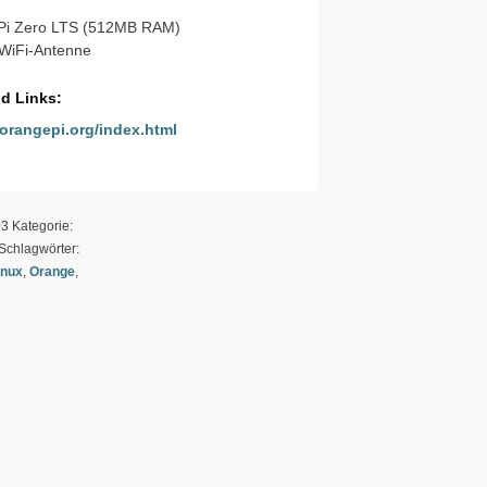
 Pi Zero LTS (512MB RAM)
 WiFi-Antenne
d Links:
orangepi.org/index.html
03
Kategorie:
Schlagwörter:
inux
,
Orange
,