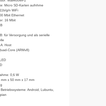
ssor: Mali400MP2
te: Micro SD-Karten aufnhme
1b/g/n WiFi
00 Mbit Ethernet
er: 16 Mbit
MB
: für Versorgung und als serielle
lle
A: Host
uad-Core (ARMv8)
-LED
ED
nahme: 0,6 W
 mm x 50 mm x 17 mm
 g
 Betriebssysteme: Android, Lubuntu,
pian