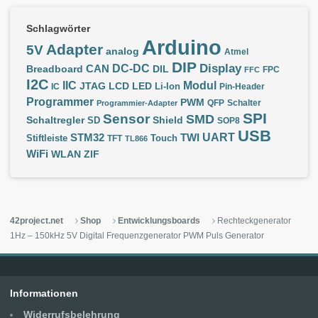
Schlagwörter
Arduino
Adapter
5V
analog
Atmel
DIP
Display
DC-DC
CAN
Breadboard
DIL
FPC
FFC
I2C
IIC
Modul
JTAG
LCD
LED
IC
Li-Ion
Pin-Header
Programmer
PWM
QFP
Schalter
Programmier-Adapter
SPI
Sensor
SMD
Schaltregler
Shield
SD
SOP8
USB
UART
STM32
TWI
Stiftleiste
TFT
Touch
TL866
WiFi
WLAN
ZIF
42project.net
Shop
Entwicklungsboards
Rechteckgenerator
1Hz – 150kHz 5V Digital Frequenzgenerator PWM Puls Generator
Informationen
Widerrufsbelehrung