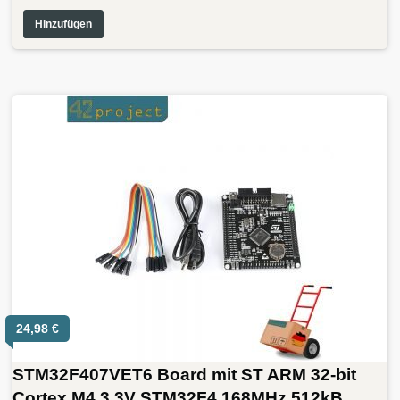
Hinzufügen
24,98
€
STM32F407VET6 Board mit ST ARM 32-bit
Cortex M4 3,3V STM32F4 168MHz 512kB