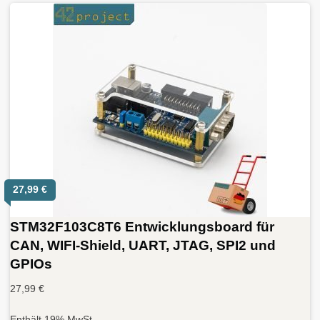
27,99
€
STM32F103C8T6 Entwicklungsboard für
CAN, WIFI-Shield, UART, JTAG, SPI2 und
GPIOs
27,99
€
Enthält 19% MwSt.