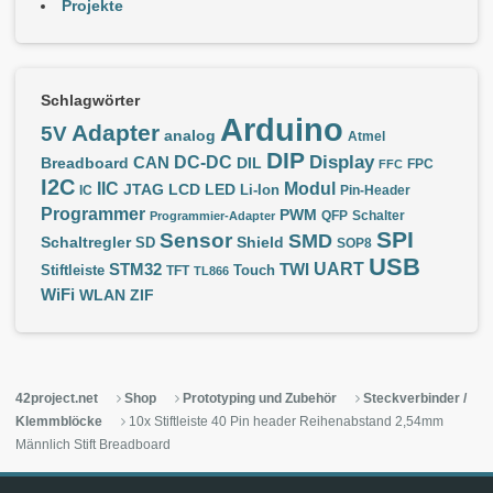
Projekte
Schlagwörter
Arduino
Adapter
5V
analog
Atmel
DIP
Display
DC-DC
CAN
Breadboard
DIL
FPC
FFC
I2C
IIC
Modul
JTAG
LCD
LED
IC
Li-Ion
Pin-Header
Programmer
PWM
QFP
Schalter
Programmier-Adapter
SPI
Sensor
SMD
Schaltregler
Shield
SD
SOP8
USB
UART
STM32
TWI
Stiftleiste
TFT
Touch
TL866
WiFi
WLAN
ZIF
42project.net
Shop
Prototyping und Zubehör
Steckverbinder /
Klemmblöcke
10x Stiftleiste 40 Pin header Reihenabstand 2,54mm
Männlich Stift Breadboard