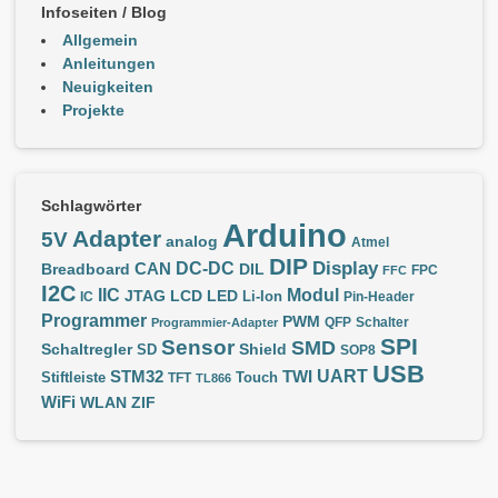
Infoseiten / Blog
Allgemein
Anleitungen
Neuigkeiten
Projekte
Schlagwörter
Arduino
Adapter
5V
analog
Atmel
DIP
Display
DC-DC
CAN
Breadboard
DIL
FPC
FFC
I2C
IIC
Modul
JTAG
LCD
LED
IC
Li-Ion
Pin-Header
Programmer
PWM
QFP
Schalter
Programmier-Adapter
SPI
Sensor
SMD
Schaltregler
Shield
SD
SOP8
USB
UART
STM32
TWI
Stiftleiste
TFT
Touch
TL866
WiFi
WLAN
ZIF