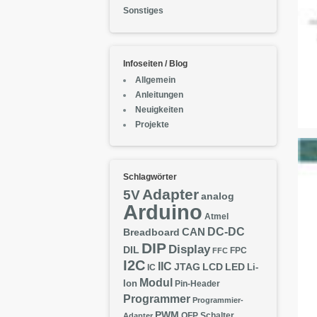
Sonstiges
Infoseiten / Blog
Allgemein
Anleitungen
Neuigkeiten
Projekte
Schlagwörter
Adapter
5V
analog
Arduino
Atmel
DC-DC
CAN
Breadboard
DIP
Display
DIL
FPC
FFC
I2C
IIC
JTAG
LCD
LED
IC
Li-
Modul
Ion
Pin-Header
Programmer
Programmier-
PWM
QFP
Schalter
Adapter