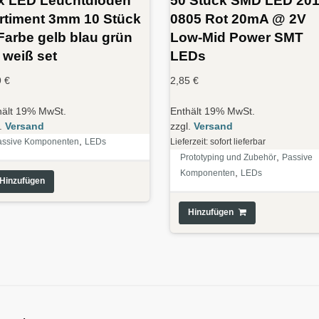
rtiment 3mm 10 Stück
0805 Rot 20mA @ 2V
 Farbe gelb blau grün
Low-Mid Power SMT
t weiß set
LEDs
9
€
2,85
€
hält 19% MwSt.
Enthält 19% MwSt.
l.
Versand
zzgl.
Versand
,
assive Komponenten
LEDs
Lieferzeit: sofort lieferbar
,
Prototyping und Zubehör
Passive
,
Komponenten
LEDs
Hinzufügen
Hinzufügen