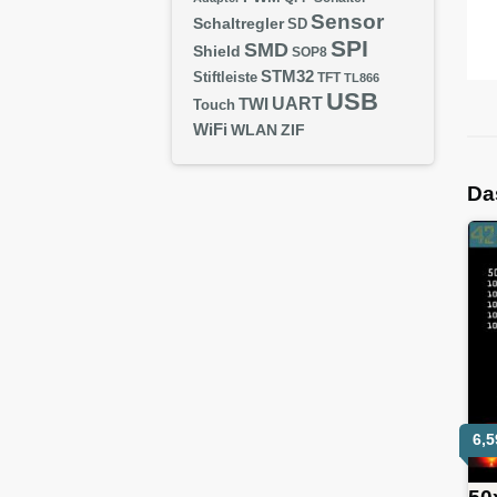
Sensor
Schaltregler
SD
SPI
SMD
Shield
SOP8
STM32
Stiftleiste
TFT
TL866
USB
UART
TWI
Touch
WiFi
WLAN
ZIF
Da
6,
50