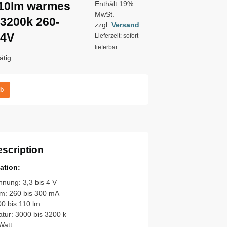
110lm warmes
Enthält 19%
MwSt.
3200k 260-
zzgl.
Versand
-4V
Lieferzeit: sofort
lieferbar
ätig
rb
scription
ation:
nnung: 3,3 bis 4 V
om: 260 bis 300 mA
100 bis 110 lm
tur: 3000 bis 3200 k
Watt