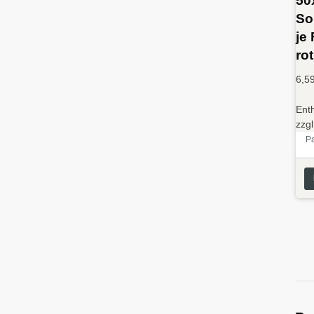
So
je
ro
6,5
Ent
zzg
P