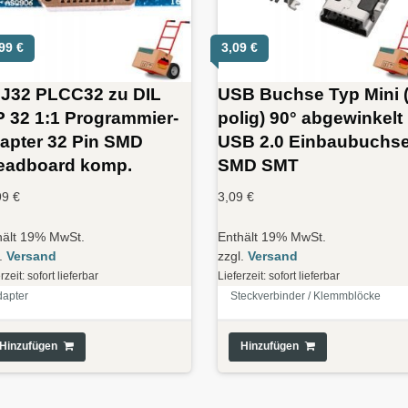
,99
€
3,09
€
J32 PLCC32 zu DIL
USB Buchse Typ Mini (
P 32 1:1 Programmier-
polig) 90° abgewinkelt
apter 32 Pin SMD
USB 2.0 Einbaubuchs
eadboard komp.
SMD SMT
99
€
3,09
€
hält 19% MwSt.
Enthält 19% MwSt.
l.
Versand
zzgl.
Versand
rzeit: sofort lieferbar
Lieferzeit: sofort lieferbar
dapter
Steckverbinder / Klemmblöcke
Hinzufügen
Hinzufügen