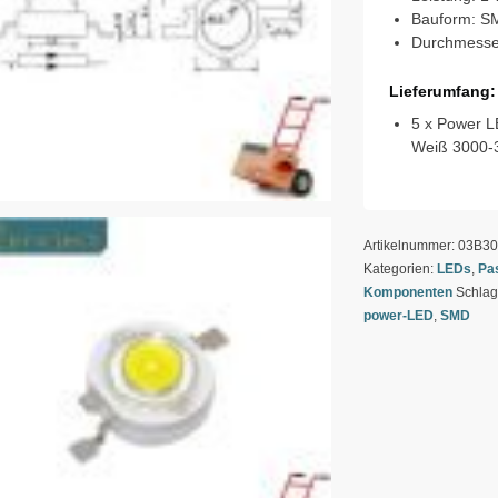
Bauform: S
Durchmesse
Lieferumfang:
5 x Power 
Weiß 3000-
Artikelnummer:
03B3
Kategorien:
LEDs
,
Pa
Komponenten
Schlag
power-LED
,
SMD