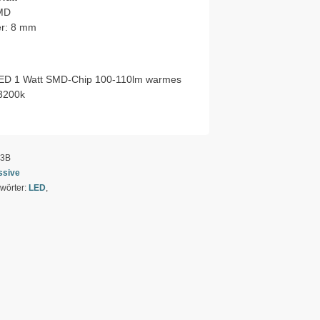
MD
r: 8 mm
LED 1 Watt SMD-Chip 100-110lm warmes
3200k
03B
ssive
wörter:
LED
,