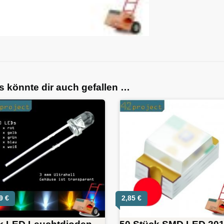
s könnte dir auch gefallen …
59
€
2,85
€
x LED Leuchtdioden
50 Stück SMD LED 201