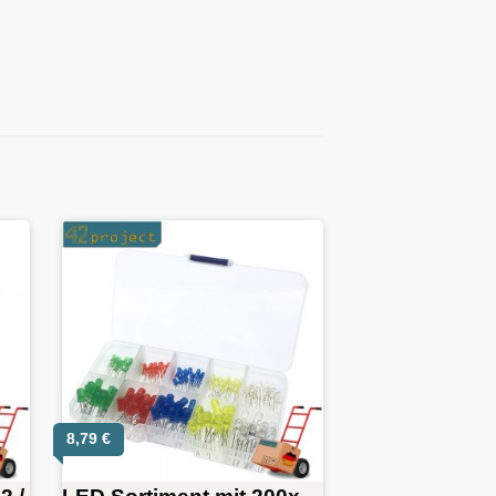
8,79
€
2 /
LED Sortiment mit 200x