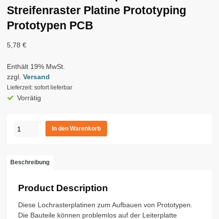
Streifenraster Platine Prototyping
Prototypen PCB
5,78
€
Enthält 19% MwSt.
zzgl.
Versand
Lieferzeit: sofort lieferbar
Vorrätig
4x
In den Warenkorb
Lochraster
Leiterplatte
Streifenraster
Beschreibung
Platine
Prototyping
Product Description
Prototypen
PCB
Diese Lochrasterplatinen zum Aufbauen von Prototypen.
Menge
Die Bauteile können problemlos auf der Leiterplatte