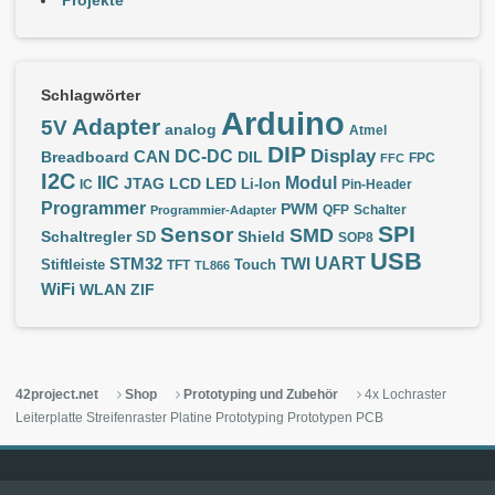
Schlagwörter
Arduino
Adapter
5V
analog
Atmel
DIP
Display
DC-DC
CAN
Breadboard
DIL
FPC
FFC
I2C
IIC
Modul
JTAG
LCD
LED
IC
Li-Ion
Pin-Header
Programmer
PWM
QFP
Schalter
Programmier-Adapter
SPI
Sensor
SMD
Schaltregler
Shield
SD
SOP8
USB
UART
STM32
TWI
Stiftleiste
TFT
Touch
TL866
WiFi
WLAN
ZIF
42project.net
Shop
Prototyping und Zubehör
4x Lochraster
Leiterplatte Streifenraster Platine Prototyping Prototypen PCB