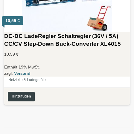
10,59
€
DC-DC LadeRegler Schaltregler (36V / 5A)
CC/CV Step-Down Buck-Converter XL4015
10,59
€
Enthält 19% MwSt.
zzgl.
Versand
Netzteile & Ladegeräte
Hinzufügen