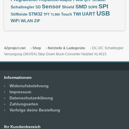
QFP
Schalter
Programmier-Adapter
SPI
Sensor
SMD
Schaltregler
Shield
SD
SOP8
USB
UART
STM32
TWI
Stiftleiste
TFT
Touch
TL866
WiFi
WLAN
ZIF
42project.net
Shop
Netzteile & Ladegeräte
DC-DC Schaltregler
Versorgung (36V/5A) Step-Down Buck-Converter Netzteil XL4015
Informationen
Widerrufsbelehrung
Impressum
Datenschutzerklärung
Zahlungsarten
Verfolge deine Bestellung
Ihr Kundenbereich