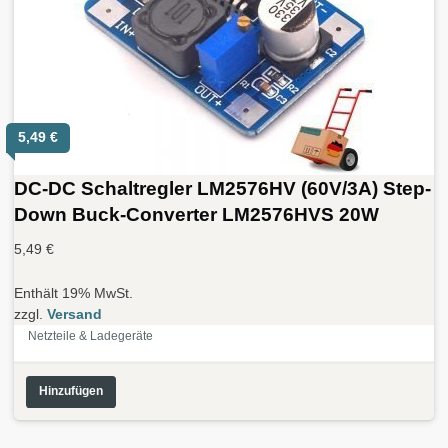
5,49
€
DC-DC Schaltregler LM2576HV (60V/3A) Step-
Down Buck-Converter LM2576HVS 20W
5,49
€
Enthält 19% MwSt.
zzgl.
Versand
Netzteile & Ladegeräte
Hinzufügen