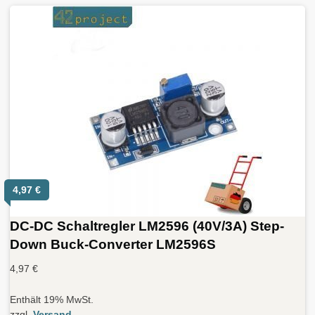
4,97
€
DC-DC Schaltregler LM2596 (40V/3A) Step-
Down Buck-Converter LM2596S
4,97
€
Enthält 19% MwSt.
zzgl.
Versand