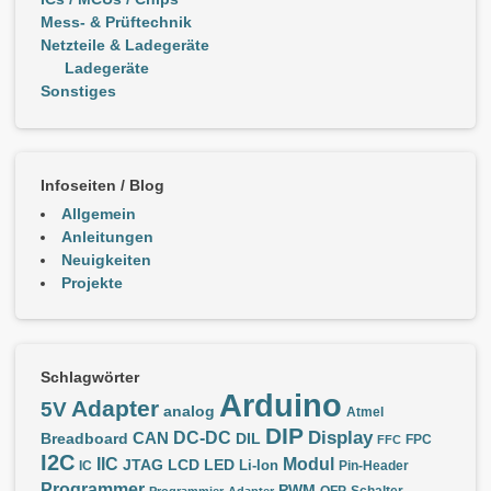
Mess- & Prüftechnik
Netzteile & Ladegeräte
Ladegeräte
Sonstiges
Infoseiten / Blog
Allgemein
Anleitungen
Neuigkeiten
Projekte
Schlagwörter
Arduino
Adapter
5V
analog
Atmel
DIP
Display
DC-DC
CAN
Breadboard
DIL
FPC
FFC
I2C
IIC
Modul
JTAG
LCD
LED
IC
Li-Ion
Pin-Header
Programmer
PWM