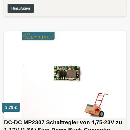
Hinzufügen
3,79
€
DC-DC MP2307 Schaltregler von 4,75-23V zu
1-17V (1.8A) Step-Down Buck-Converter