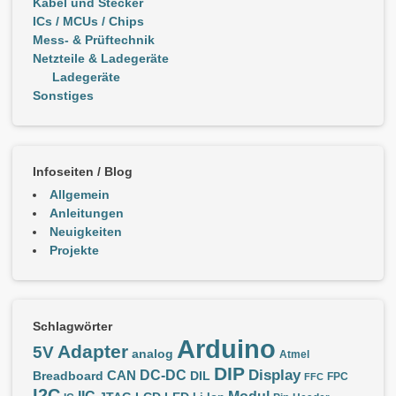
Kabel und Stecker
ICs / MCUs / Chips
Mess- & Prüftechnik
Netzteile & Ladegeräte
Ladegeräte
Sonstiges
Infoseiten / Blog
Allgemein
Anleitungen
Neuigkeiten
Projekte
Schlagwörter
Arduino
Adapter
5V
analog
Atmel
DIP
Display
DC-DC
CAN
Breadboard
DIL
FPC
FFC
I2C