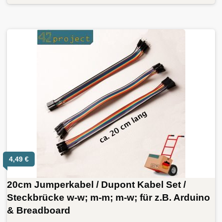
4,49
€
20cm Jumperkabel / Dupont Kabel Set /
Steckbrücke w-w; m-m; m-w; für z.B. Arduino
& Breadboard