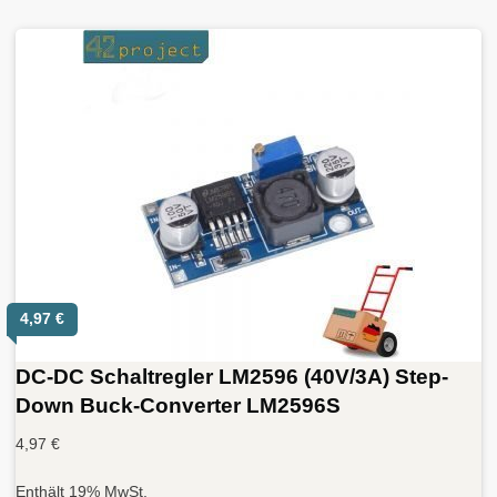
4,97
€
DC-DC Schaltregler LM2596 (40V/3A) Step-
Down Buck-Converter LM2596S
4,97
€
Enthält 19% MwSt.