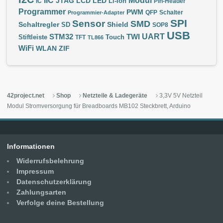
IIC
Modul
JTAG
LCD
LED
IC
Li-Ion
Pin-Header
Programmer
PWM
QFP
Schalter
Programmier-Adapter
SPI
Sensor
SMD
Schaltregler
Shield
SD
SOP8
USB
UART
STM32
TWI
Stiftleiste
TFT
Touch
TL866
WiFi
WLAN
ZIF
42project.net
Shop
Netzteile & Ladegeräte
3,3V 5V Netzteil
Modul Stromversorgung für Breadboards MB102 Steckbrett, Arduino
Informationen
Widerrufsbelehrung
Impressum
Datenschutzerklärung
Zahlungsarten
Verfolge deine Bestellung