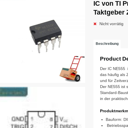
IC von TI 
Taktgeber 
Nicht vorrätig
Beschreibung
Product De
Der IC NE555 i
das häufig als 
und für Zeitve
Der NE555 ist s
Standard-Baust
in der praktisch
Produktmerkm
Bauform: D
Betriebsspa