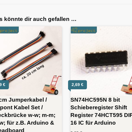
s könnte dir auch gefallen …
49
€
2,69
€
cm Jumperkabel /
SN74HC595N 8 bit
pont Kabel Set /
Schieberegister Shift
eckbrücke w-w; m-m;
Register 74HCT595 DI
w; für z.B. Arduino &
16 IC für Arduino
eadboard