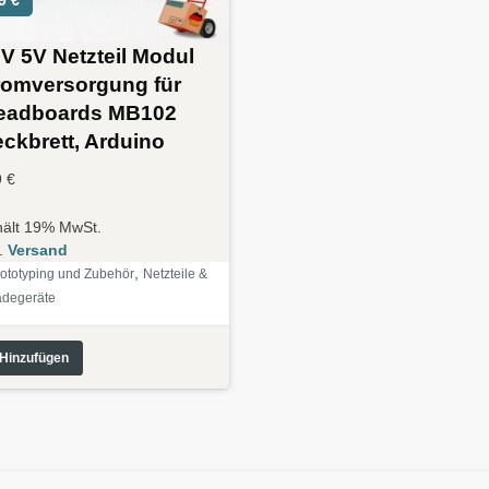
3V 5V Netzteil Modul
romversorgung für
eadboards MB102
eckbrett, Arduino
9
€
hält 19% MwSt.
l.
Versand
,
ototyping und Zubehör
Netzteile &
adegeräte
Hinzufügen