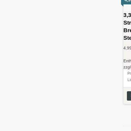
3,
St
Br
St
4,9
Ent
zzg
Pr
L