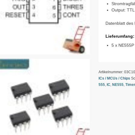
Stromtragfä
Output: TTL
Datenblatt des
Lieferumfang:
5 x NE555P 
Artikelnummer:
03C1
ICs / MCUs / Chips
Sc
555
,
IC
,
NE555
,
Time