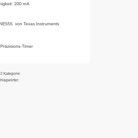
higkeit: 200 mA
 NE555 von Texas Instruments
Präzisions-Timer
02
Kategorie:
hlagwörter:
r