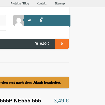
Projekte / Blog
Kontakt
Sitemap
0,00
€
0
erden erst nach dem Urlaub bearbeitet.
E555P NE555 555
3,49
€