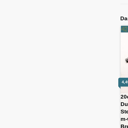
Da
4,
20
Du
St
m-
Br