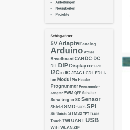
Anleitungen
Neuigkeiten
Projekte
Schlagwörter
Adapter
5V
analog
Arduino
Atmel
DC-DC
CAN
Breadboard
DIP
Display
DIL
FPC
FFC
I2C
IIC
JTAG
LCD
LED
IC
Li-
Modul
Ion
Pin-Header
Programmer
Programmier-
PWM
QFP
Schalter
Adapter
Sensor
Schaltregler
SD
SPI
SMD
Shield
SOP8
STM32
Stiftleiste
TFT
TL866
USB
UART
TWI
Touch
WiFi
WLAN
ZIF