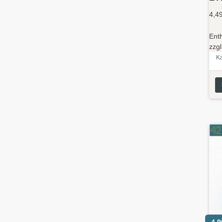
4,4
Ent
zzg
Ka
4,