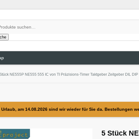
che
ap
Stück NE555P NE555 555 IC von TI Präzisions-Timer Taktgeber Zeitgeber DIL DIP
Urlaub, am 14.08.2026 sind wir wieder für Sie da. Bestellungen w
5 Stück N