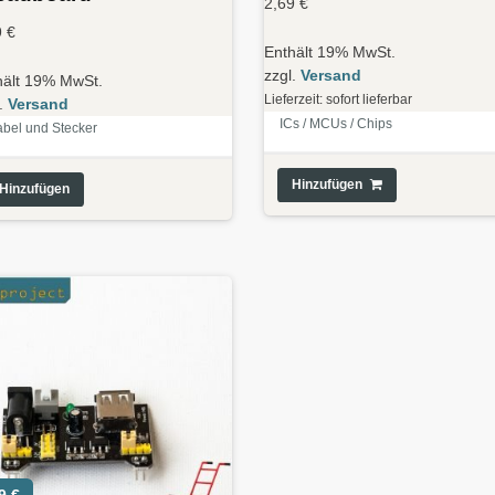
2,69
€
9
€
Enthält 19% MwSt.
zzgl.
Versand
hält 19% MwSt.
Lieferzeit: sofort lieferbar
l.
Versand
ICs / MCUs / Chips
bel und Stecker
Hinzufügen
Hinzufügen
99
€