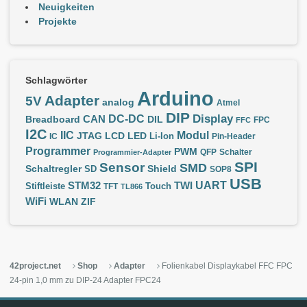
Neuigkeiten
Projekte
Schlagwörter
Arduino
Adapter
5V
analog
Atmel
DIP
Display
DC-DC
CAN
Breadboard
DIL
FPC
FFC
I2C
IIC
Modul
JTAG
LCD
LED
IC
Li-Ion
Pin-Header
Programmer
PWM
QFP
Schalter
Programmier-Adapter
SPI
Sensor
SMD
Schaltregler
Shield
SD
SOP8
USB
UART
STM32
TWI
Stiftleiste
TFT
Touch
TL866
WiFi
WLAN
ZIF
42project.net
Shop
Adapter
Folienkabel Displaykabel FFC FPC
24-pin 1,0 mm zu DIP-24 Adapter FPC24