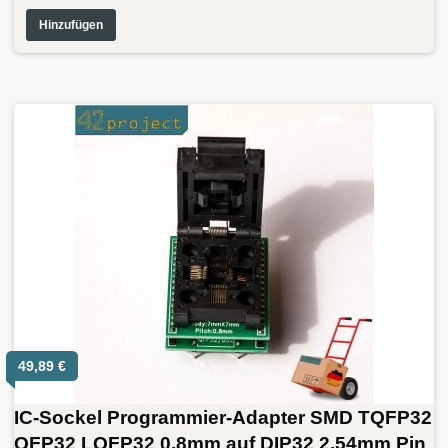
Hinzufügen
49,89
€
IC-Sockel Programmier-Adapter SMD TQFP32
QFP32 LQFP32 0,8mm auf DIP32 2,54mm Pin