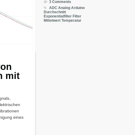
3 Comments
ADC
Analog
Arduino
Durchschnitt
Exponentialfilter
Filter
Mittelwert
Temperatur
von
 mit
gnals,
lektrischen
ibrationen
nigung eines