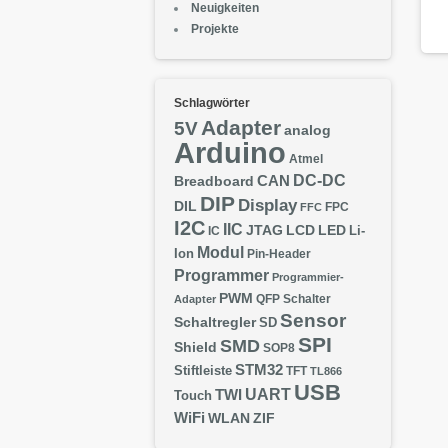
Neuigkeiten
Projekte
Schlagwörter
Adapter
5V
analog
Arduino
Atmel
DC-DC
CAN
Breadboard
DIP
Display
DIL
FPC
FFC
I2C
IIC
JTAG
LCD
LED
IC
Li-
Modul
Ion
Pin-Header
Programmer
Programmier-
PWM
QFP
Schalter
Adapter
Sensor
Schaltregler
SD
SPI
SMD
Shield
SOP8
STM32
Stiftleiste
TFT
TL866
USB
UART
TWI
Touch
WiFi
WLAN
ZIF