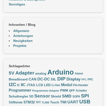
Sonstiges
Infoseiten / Blog
Allgemein
Anleitungen
Neuigkeiten
Projekte
Schlagwörter
Arduino
Adapter
5V
analog
Atmel
DIP
Display
DC-DC
CAN
Breadboard
DIL
FPC
FFC
I2C
IIC
Modul
JTAG
LCD
LED
IC
Li-Ion
Pin-Header
Programmer
PWM
QFP
Schalter
Programmier-Adapter
SPI
Sensor
SMD
Schaltregler
Shield
SD
SOP8
USB
UART
STM32
TWI
Stiftleiste
TFT
Touch
TL866