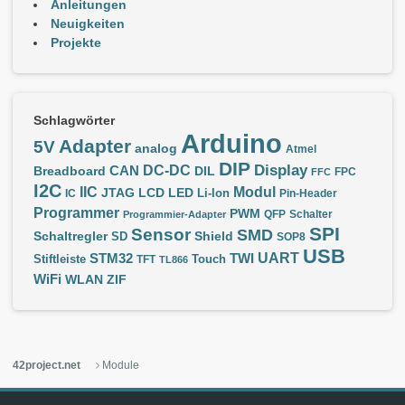
Anleitungen
Neuigkeiten
Projekte
Schlagwörter
Arduino
Adapter
5V
analog
Atmel
DIP
Display
DC-DC
CAN
Breadboard
DIL
FPC
FFC
I2C
IIC
Modul
JTAG
LCD
LED
IC
Li-Ion
Pin-Header
Programmer
PWM
QFP
Schalter
Programmier-Adapter
SPI
Sensor
SMD
Schaltregler
Shield
SD
SOP8
USB
UART
STM32
TWI
Stiftleiste
TFT
Touch
TL866
WiFi
WLAN
ZIF
42project.net
Module