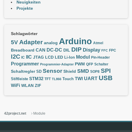
Neuigkeiten
Projekte
Schlagwörter
Arduino
Adapter
5V
analog
Atmel
DIP
Display
DC-DC
CAN
Breadboard
DIL
FPC
FFC
I2C
IIC
Modul
JTAG
LCD
LED
IC
Li-Ion
Pin-Header
Programmer
PWM
QFP
Schalter
Programmier-Adapter
SPI
Sensor
SMD
Schaltregler
Shield
SD
SOP8
USB
UART
STM32
TWI
Stiftleiste
TFT
Touch
TL866
WiFi
WLAN
ZIF
42project.net
Module