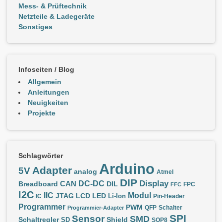
Mess- & Prüftechnik
Netzteile & Ladegeräte
Sonstiges
Infoseiten / Blog
Allgemein
Anleitungen
Neuigkeiten
Projekte
Schlagwörter
Arduino
Adapter
5V
analog
Atmel
DIP
Display
DC-DC
CAN
Breadboard
DIL
FPC
FFC
I2C
IIC
Modul
JTAG
LCD
LED
IC
Li-Ion
Pin-Header
Programmer
PWM
QFP
Schalter
Programmier-Adapter
SPI
Sensor
SMD
Schaltregler
Shield
SD
SOP8