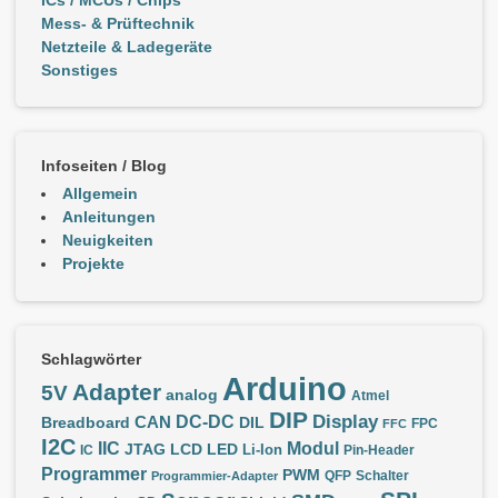
Mess- & Prüftechnik
Netzteile & Ladegeräte
Sonstiges
Infoseiten / Blog
Allgemein
Anleitungen
Neuigkeiten
Projekte
Schlagwörter
Arduino
Adapter
5V
analog
Atmel
DIP
Display
DC-DC
CAN
Breadboard
DIL
FPC
FFC
I2C
IIC
Modul
JTAG
LCD
LED
IC
Li-Ion
Pin-Header
Programmer
PWM
QFP
Schalter
Programmier-Adapter