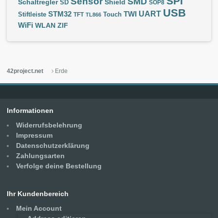
SPI
Sensor
SMD
Schaltregler
Shield
SD
SOP8
USB
UART
STM32
TWI
Stiftleiste
TFT
Touch
TL866
WiFi
WLAN
ZIF
42project.net
Erde
Informationen
Widerrufsbelehrung
Impressum
Datenschutzerklärung
Zahlungsarten
Verfolge deine Bestellung
Ihr Kundenbereich
Mein Account