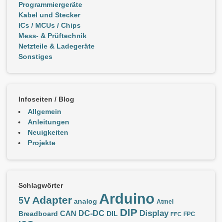
Programmiergeräte
Kabel und Stecker
ICs / MCUs / Chips
Mess- & Prüftechnik
Netzteile & Ladegeräte
Sonstiges
Infoseiten / Blog
Allgemein
Anleitungen
Neuigkeiten
Projekte
Schlagwörter
Arduino
Adapter
5V
analog
Atmel
DIP
Display
DC-DC
CAN
Breadboard
DIL
FPC
FFC