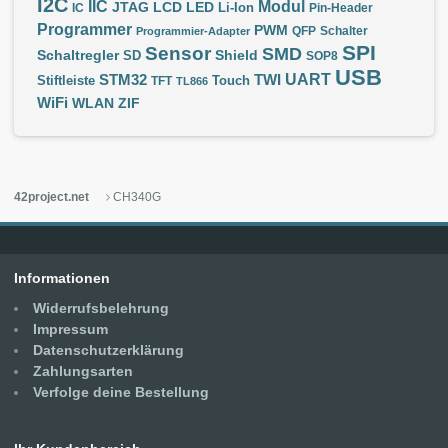
I2C
IIC
Modul
JTAG
LCD
LED
IC
Li-Ion
Pin-Header
Programmer
PWM
QFP
Schalter
Programmier-Adapter
SPI
Sensor
SMD
Schaltregler
Shield
SD
SOP8
USB
UART
STM32
TWI
Stiftleiste
TFT
Touch
TL866
WiFi
WLAN
ZIF
42project.net
CH340G
Informationen
Widerrufsbelehrung
Impressum
Datenschutzerklärung
Zahlungsarten
Verfolge deine Bestellung