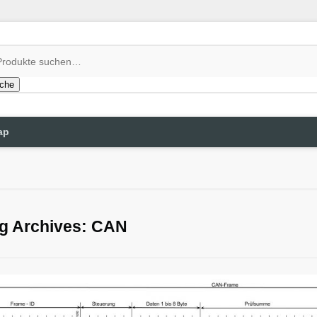
che
ap
g Archives: CAN