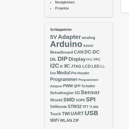
Neuigkeiten
Projekte
Schlagwörter
Adapter
5V
analog
Arduino
Atmel
DC-DC
CAN
Breadboard
DIP
Display
DIL
FPC
FFC
I2C
IIC
JTAG
LCD
LED
IC
Li-
Modul
Ion
Pin-Header
Programmer
Programmier-
PWM
QFP
Schalter
Adapter
Sensor
Schaltregler
SD
SPI
SMD
Shield
SOP8
STM32
Stiftleiste
TFT
TL866
USB
UART
TWI
Touch
WiFi
WLAN
ZIF