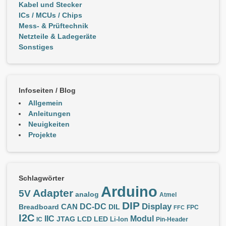
Kabel und Stecker
ICs / MCUs / Chips
Mess- & Prüftechnik
Netzteile & Ladegeräte
Sonstiges
Infoseiten / Blog
Allgemein
Anleitungen
Neuigkeiten
Projekte
Schlagwörter
Arduino
Adapter
5V
analog
Atmel
DIP
Display
DC-DC
CAN
Breadboard
DIL
FPC
FFC
I2C
IIC
Modul
JTAG
LCD
LED
IC
Li-Ion
Pin-Header