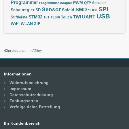
Programmer
PWM
QFP
Schalter
Programmier-Adapter
SPI
Sensor
SMD
Schaltregler
Shield
SD
SOP8
USB
UART
STM32
TWI
Stiftleiste
TFT
Touch
TL866
WiFi
WLAN
ZIF
42project.net
ATtiny
Informationen
Widerrufsbelehrung
Impressum
Datenschutzerklärung
Zahlungsarten
Verfolge deine Bestellung
Ihr Kundenbereich