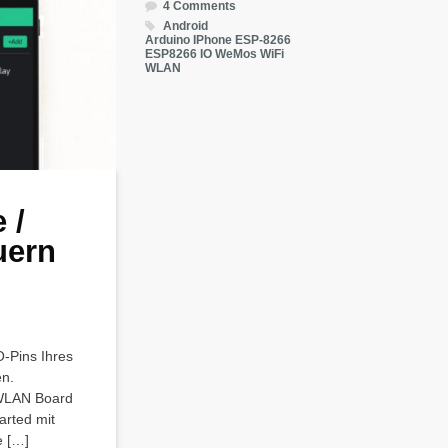
4 Comments
Android
Arduino IPhone
ESP-8266
ESP8266
IO
WeMos
WiFi
WLAN
 /
uern
O-Pins Ihres
n.
 WLAN Board
arted mit
e […]