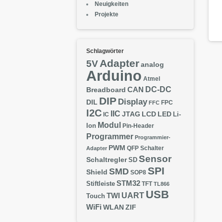
Neuigkeiten
Projekte
Schlagwörter
Adapter
5V
analog
Arduino
Atmel
DC-DC
CAN
Breadboard
DIP
Display
DIL
FPC
FFC
I2C
IIC
JTAG
LCD
LED
IC
Li-
Modul
Ion
Pin-Header
Programmer
Programmier-
PWM
QFP
Schalter
Adapter
Sensor
Schaltregler
SD
SPI
SMD
Shield
SOP8
STM32
Stiftleiste
TFT
TL866
USB
UART
TWI
Touch
WiFi
WLAN
ZIF