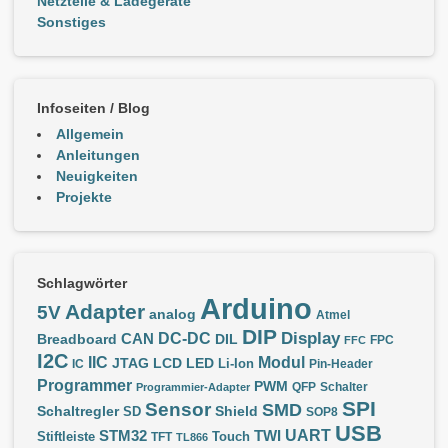
Netzteile & Ladegeräte
Sonstiges
Infoseiten / Blog
Allgemein
Anleitungen
Neuigkeiten
Projekte
Schlagwörter
Arduino
Adapter
5V
analog
Atmel
DIP
Display
DC-DC
CAN
Breadboard
DIL
FPC
FFC
I2C
IIC
Modul
JTAG
LCD
LED
IC
Li-Ion
Pin-Header
Programmer
PWM
QFP
Schalter
Programmier-Adapter
SPI
Sensor
SMD
Schaltregler
Shield
SD
SOP8
USB
UART
STM32
TWI
Stiftleiste
TFT
Touch
TL866