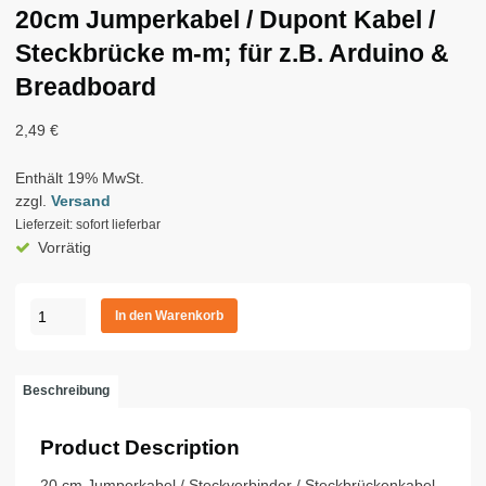
20cm Jumperkabel / Dupont Kabel /
Steckbrücke m-m; für z.B. Arduino &
Breadboard
2,49
€
Enthält 19% MwSt.
zzgl.
Versand
Lieferzeit: sofort lieferbar
Vorrätig
20cm
In den Warenkorb
Jumperkabel
/
Dupont
Beschreibung
Kabel
/
Product Description
Steckbrücke
m-
20 cm Jumperkabel / Steckverbinder / Steckbrückenkabel