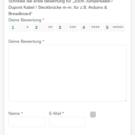
Schreibe die erste Bewertung für „20cm Jumperkabel /
Dupont Kabel / Steckbrücke m-m; für z.B. Arduino &
Breadboard“
Deine Bewertung
*
1
2
3
4
5
Deine Bewertung
*
Name
*
E-Mail
*