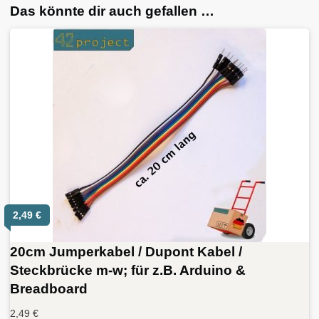
Das könnte dir auch gefallen …
2,49
€
20cm Jumperkabel / Dupont Kabel /
Steckbrücke m-w; für z.B. Arduino &
Breadboard
2,49
€