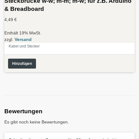
Steckbrücke w-w; m-m; m-w; für z.B. Arduino
& Breadboard
4,49
€
Enthält 19% MwSt.
zzgl.
Versand
Kabel und Stecker
Hinzufügen
Bewertungen
Es gibt noch keine Bewertungen.