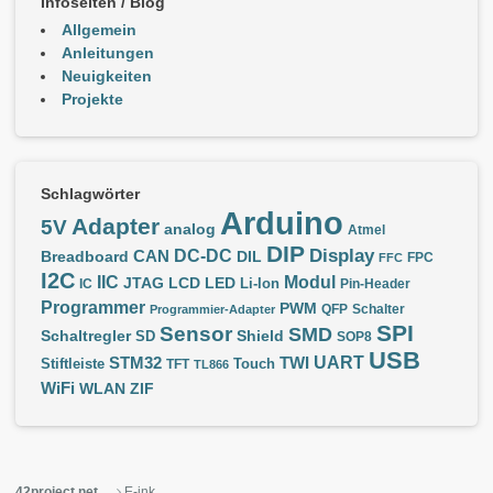
Infoseiten / Blog
Allgemein
Anleitungen
Neuigkeiten
Projekte
Schlagwörter
Arduino
Adapter
5V
analog
Atmel
DIP
Display
DC-DC
CAN
Breadboard
DIL
FPC
FFC
I2C
IIC
Modul
JTAG
LCD
LED
IC
Li-Ion
Pin-Header
Programmer
PWM
QFP
Schalter
Programmier-Adapter
SPI
Sensor
SMD
Schaltregler
Shield
SD
SOP8
USB
UART
STM32
TWI
Stiftleiste
TFT
Touch
TL866
WiFi
WLAN
ZIF
42project.net
E-ink