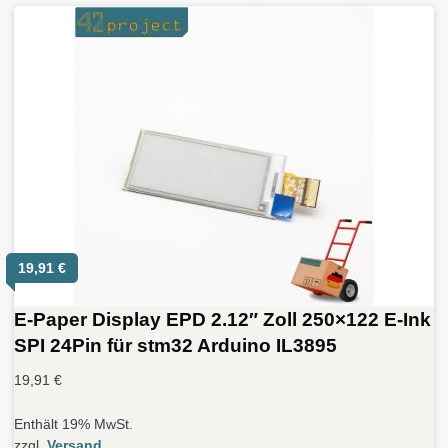
19,91
€
E-Paper Display EPD 2.12″ Zoll 250×122 E-Ink
SPI 24Pin für stm32 Arduino IL3895
19,91
€
Enthält 19% MwSt.
zzgl.
Versand