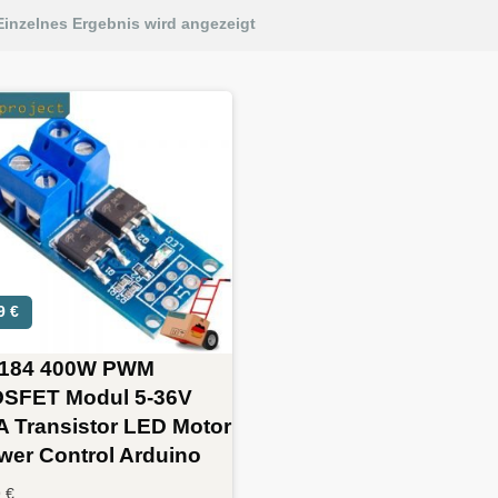
Einzelnes Ergebnis wird angezeigt
59
€
184 400W PWM
SFET Modul 5-36V
A Transistor LED Motor
wer Control Arduino
9
€