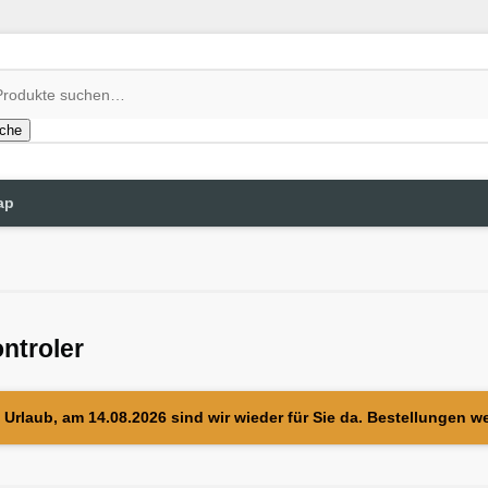
che
ap
ntroler
Urlaub, am 14.08.2026 sind wir wieder für Sie da. Bestellungen w