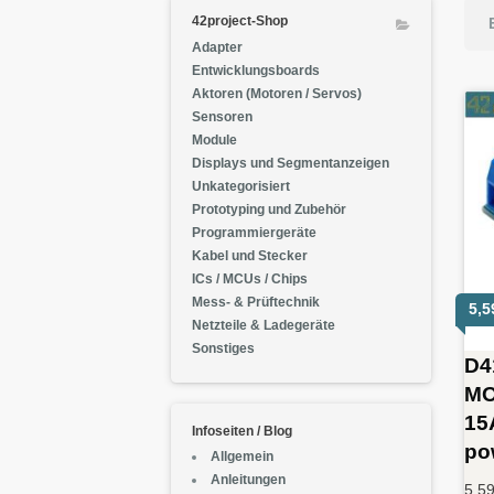
42project-Shop
Adapter
Entwicklungsboards
Aktoren (Motoren / Servos)
Sensoren
Module
Displays und Segmentanzeigen
Unkategorisiert
Prototyping und Zubehör
Programmiergeräte
Kabel und Stecker
ICs / MCUs / Chips
Mess- & Prüftechnik
5,
Netzteile & Ladegeräte
Sonstiges
D4
MO
15
Infoseiten / Blog
po
Allgemein
Anleitungen
5,5