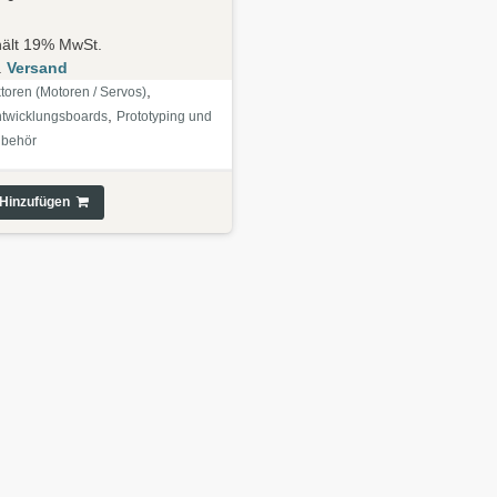
hält 19% MwSt.
.
Versand
,
toren (Motoren / Servos)
,
twicklungsboards
Prototyping und
ubehör
Hinzufügen