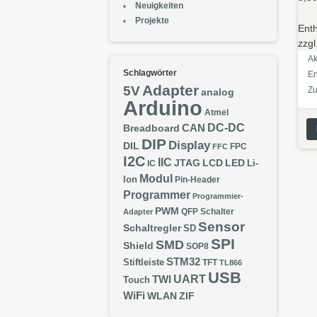
Neuigkeiten
Projekte
Ent
zzgl
Ak
Schlagwörter
En
Adapter
5V
Z
analog
Arduino
Atmel
DC-DC
CAN
Breadboard
DIP
Display
DIL
FPC
FFC
I2C
IIC
JTAG
LCD
LED
IC
Li-
Modul
Ion
Pin-Header
Programmer
Programmier-
PWM
QFP
Schalter
Adapter
Sensor
Schaltregler
SD
SPI
SMD
Shield
SOP8
STM32
Stiftleiste
TFT
TL866
USB
UART
TWI
Touch
WiFi
WLAN
ZIF