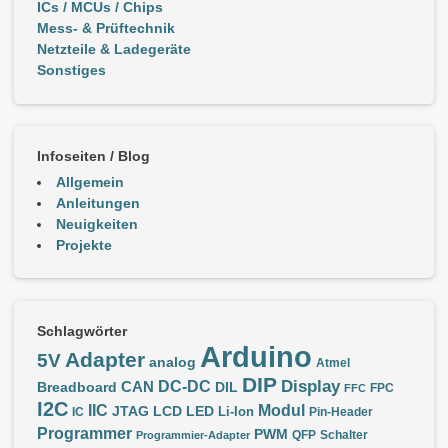
ICs / MCUs / Chips
Mess- & Prüftechnik
Netzteile & Ladegeräte
Sonstiges
Infoseiten / Blog
Allgemein
Anleitungen
Neuigkeiten
Projekte
Schlagwörter
Arduino
Adapter
5V
analog
Atmel
DIP
Display
DC-DC
CAN
Breadboard
DIL
FPC
FFC
I2C
IIC
Modul
JTAG
LCD
LED
IC
Li-Ion
Pin-Header
Programmer
PWM
QFP
Schalter
Programmier-Adapter